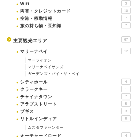
Wifi
3
両替・クレジットカード
10
空港・移動情報
7
旅の持ち物・豆知識
7
67
主要観光エリア
マリーナベイ
12
マーライオン
マリーナベイサンズ
ガーデンズ・バイ・ザ・ベイ
シティホール
4
クラークキー
1
チャイナタウン
7
アラブストリート
5
ブギス
3
リトルインディア
8
ムスタファセンター
オーチャードロード
4