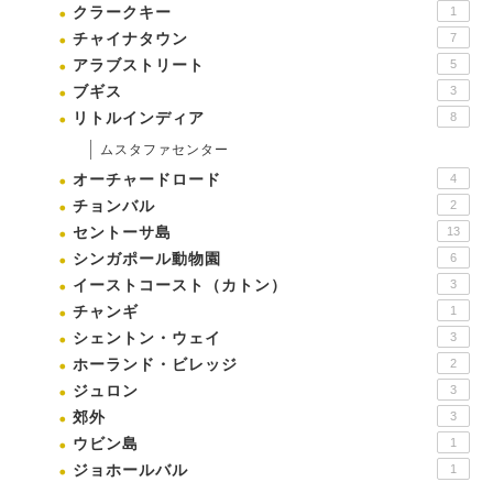
クラークキー
1
チャイナタウン
7
アラブストリート
5
ブギス
3
リトルインディア
8
ムスタファセンター
オーチャードロード
4
チョンバル
2
セントーサ島
13
シンガポール動物園
6
イーストコースト（カトン）
3
チャンギ
1
シェントン・ウェイ
3
ホーランド・ビレッジ
2
ジュロン
3
郊外
3
ウビン島
1
ジョホールバル
1