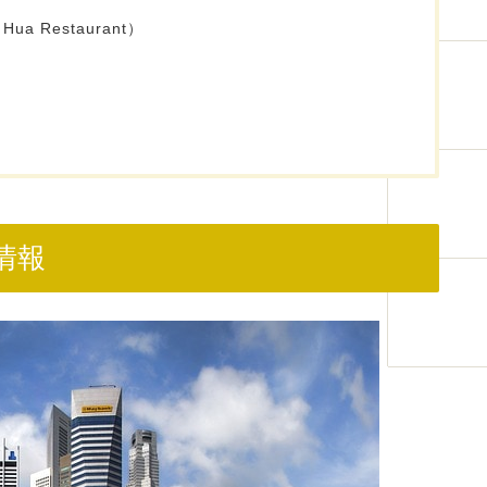
ua Restaurant）
情報