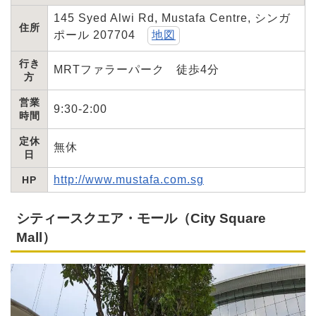
145 Syed Alwi Rd, Mustafa Centre, シンガ
住所
ポール 207704
地図
行き
MRTファラーパーク 徒歩4分
方
営業
9:30-2:00
時間
定休
無休
日
http://www.mustafa.com.sg
HP
シティースクエア・モール（City Square
Mall）