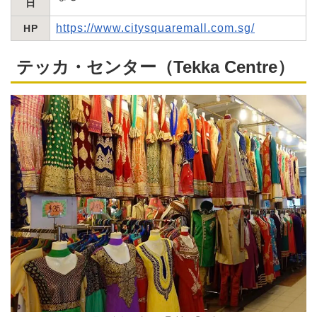
日
https://www.citysquaremall.com.sg/
HP
テッカ・センター（Tekka Centre）