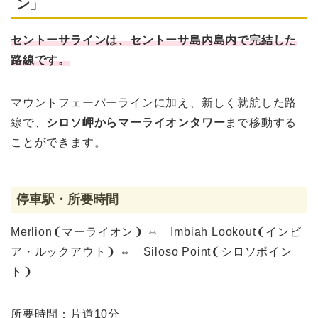
ン」
セントーサラインは、セントーサ島内島内で完結した
路線です。
マウントフェーバーラインに加え、新しく就航した路
線で、
シロソ岬からマーライオンタワー
まで移動する
ことができます。
停車駅・所要時間
Merlion❨マーライオン❩ ⇔ Imbiah Lookout❨インビ
ア・ルックアウト❩ ⇔ Siloso Point❨シロソポイン
ト❩
所要時間：片道10分