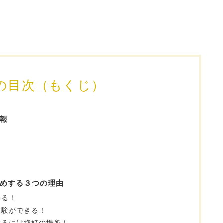
の目次（もくじ）
報
めする３つの理由
いる！
体験ができる！
するには絶好の場所！